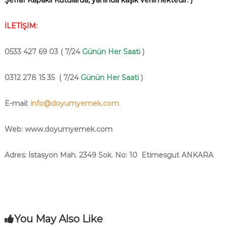
Şeffaf Kapaklı Kutularda, yanında kaşık verilmektedir. )
İLETİŞİM:
0533 427 69 03 ( 7/24
Günün Her Saati
)
0312 278 15 35
( 7/24
Günün Her Saati
)
E
-mail:
info@doyumyemek.com
Web: www.doyumyemek.com
Adres: İstasyon Mah. 2349 Sok.
No: 10 Etimesgut ANKARA
You May Also Like