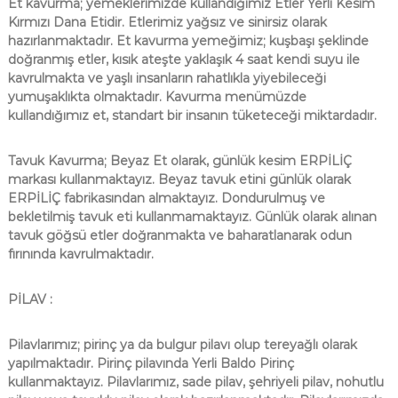
Et kavurma; yemeklerimizde kullandığımız Etler Yerli Kesim
Kırmızı Dana Etidir. Etlerimiz yağsız ve sinirsiz olarak
hazırlanmaktadır. Et kavurma yemeğimiz; kuşbaşı şeklinde
doğranmış etler, kısık ateşte yaklaşık 4 saat kendi suyu ile
kavrulmakta ve yaşlı insanların rahatlıkla yiyebileceği
yumuşaklıkta olmaktadır. Kavurma menümüzde
kullandığımız et, standart bir insanın tüketeceği miktardadır.
Tavuk Kavurma; Beyaz Et olarak, günlük kesim ERPİLİÇ
markası kullanmaktayız. Beyaz tavuk etini günlük olarak
ERPİLİÇ fabrikasından almaktayız. Dondurulmuş ve
bekletilmiş tavuk eti kullanmamaktayız. Günlük olarak alınan
tavuk göğsü etler doğranmakta ve baharatlanarak odun
fırınında kavrulmaktadır.
PİLAV :
Pilavlarımız; pirinç ya da bulgur pilavı olup tereyağlı olarak
yapılmaktadır. Pirinç pilavında Yerli Baldo Pirinç
kullanmaktayız. Pilavlarımız, sade pilav, şehriyeli pilav, nohutlu