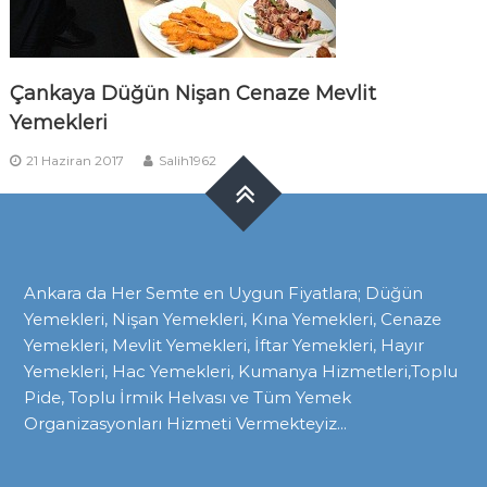
Çankaya Düğün Nişan Cenaze Mevlit
Yemekleri
21 Haziran 2017
Salih1962
Ankara da Her Semte en Uygun Fiyatlara; Düğün
Yemekleri, Nişan Yemekleri, Kına Yemekleri, Cenaze
Yemekleri, Mevlit Yemekleri, İftar Yemekleri, Hayır
Yemekleri, Hac Yemekleri, Kumanya Hizmetleri,Toplu
Pide, Toplu İrmik Helvası ve Tüm Yemek
Organizasyonları Hizmeti Vermekteyiz...