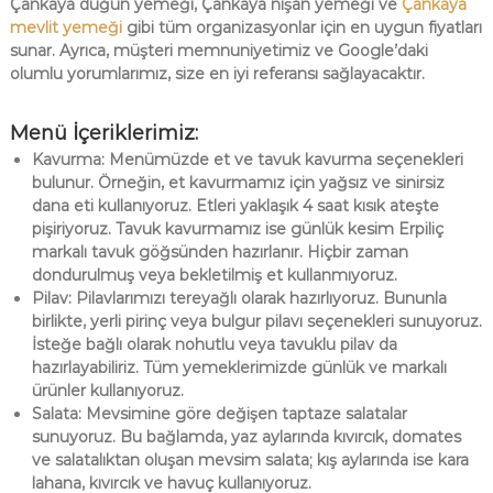
Çankaya düğün yemeği, Çankaya nişan yemeği ve
Çankaya
mevlit yemeği
gibi tüm organizasyonlar için en uygun fiyatları
sunar. Ayrıca, müşteri memnuniyetimiz ve Google’daki
olumlu yorumlarımız, size en iyi referansı sağlayacaktır.
Menü İçeriklerimiz:
Kavurma: Menümüzde et ve tavuk kavurma seçenekleri
bulunur. Örneğin, et kavurmamız için yağsız ve sinirsiz
dana eti kullanıyoruz. Etleri yaklaşık 4 saat kısık ateşte
pişiriyoruz. Tavuk kavurmamız ise günlük kesim Erpiliç
markalı tavuk göğsünden hazırlanır. Hiçbir zaman
dondurulmuş veya bekletilmiş et kullanmıyoruz.
Pilav: Pilavlarımızı tereyağlı olarak hazırlıyoruz. Bununla
birlikte, yerli pirinç veya bulgur pilavı seçenekleri sunuyoruz.
İsteğe bağlı olarak nohutlu veya tavuklu pilav da
hazırlayabiliriz. Tüm yemeklerimizde günlük ve markalı
ürünler kullanıyoruz.
Salata: Mevsimine göre değişen taptaze salatalar
sunuyoruz. Bu bağlamda, yaz aylarında kıvırcık, domates
ve salatalıktan oluşan mevsim salata; kış aylarında ise kara
lahana, kıvırcık ve havuç kullanıyoruz.