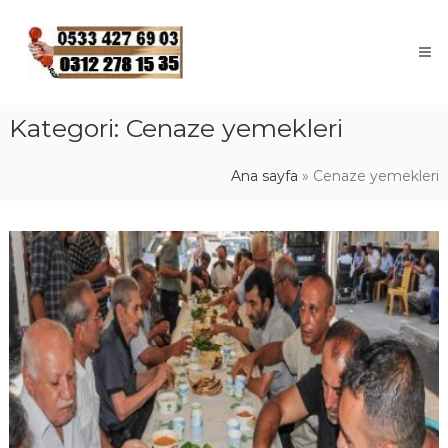
Skip
to
content
Kategori:
Cenaze yemekleri
Ana sayfa
»
Cenaze yemekleri