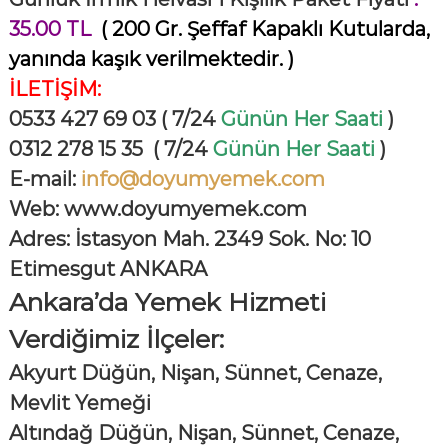
35.00 TL
( 200 Gr. Şeffaf Kapaklı Kutularda,
yanında kaşık verilmektedir. )
İLETİŞİM:
0533 427 69 03 ( 7/24
Günün Her Saati
)
0312 278 15 35
( 7/24
Günün Her Saati
)
E
-mail:
info@doyumyemek.com
Web: www.doyumyemek.com
Adres: İstasyon Mah. 2349 Sok.
No: 10
Etimesgut ANKARA
Ankara’da Yemek Hizmeti
Verdiğimiz İlçeler:
Akyurt Düğün, Nişan, Sünnet, Cenaze,
Mevlit Yemeği
Altındağ Düğün, Nişan, Sünnet, Cenaze,