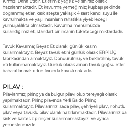
Kırmızı Dana Etidir. Etlerimiz yağsız ve sinirsiz olarak
hazırlanmaktadır. Et kavurma yemeğimiz; kuşbaşı şeklinde
doğranmış etler, kısık ateşte yaklaşık 4 saat kendi suyu ile
kavrulmakta ve yaşlı insanların rahatlıkla yiyebileceği
yumuşaklıkta olmaktadır. Kavurma menümüzde
kullandığımız et, standart bir insanın tüketeceği miktardadır.
Tavuk Kavurma; Beyaz Et olarak, günlük kesim
kullanmaktayız. Beyaz tavuk etini günlük olarak ERPİLİÇ
fabrikasından almaktayız. Dondurulmuş ve bekletilmiş tavuk
eti kullanmamaktayız. Günlük olarak alınan tavuk göğsü etler
baharatlanarak odun fırınında kavrulmaktadır.
PİLAV :
Pilavlarımız; pirinç ya da bulgur pilavı olup tereyağlı olarak
yapılmaktadır. Pirinç pilavında Yerli Baldo Pirinç
kullanmaktayız. Pilavlarımız, sade pilav, şehriyeli pilav, nohutlu
pilav veya tavuklu pilav olarak hazırlanmaktadır. Pilavlarımız da
kırık ve kalitesiz pirinçler kullanmamaktayız. Ve ayrıca
yemeklerimizde;