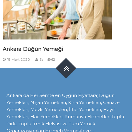
Ankara Düğün Yemeği
18 Mart 2020
Salih1962
Ankara da Her Semte en Uygun Fiyatlara; Düğün
Yemekleri, Nişan Yemekleri, Kına Yemekleri, Cenaze
Yemekleri, Mevlit Yemekleri, İftar Yemekleri, Hayır
Yemekleri, Hac Yemekleri, Kumanya Hizmetleri,Toplu
Pide, Toplu İrmik Helvası ve Tüm Yemek
Organizasyonları Hizmeti Vermekteyiz...