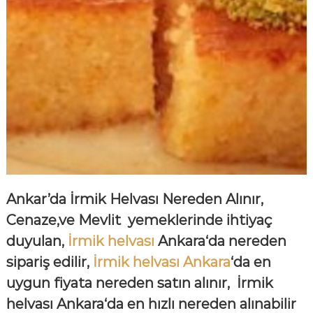
Ankar’da İrmik Helvası Nereden Alınır,
Cenaze,ve Mevlit yemeklerinde ihtiyaç
duyulan,
İrmik helvası
Ankara‘da nereden
sipariş edilir,
İrmik helvası Ankara
‘da en
uygun fiyata nereden satın alınır, İrmik
helvası Ankara‘da en hızlı nereden alınabilir