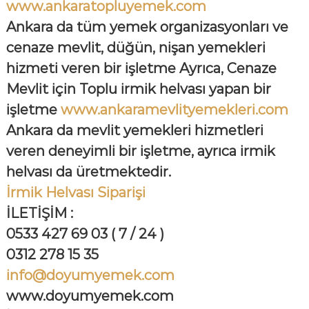
www.ankaratopluyemek.com
Ankara da tüm yemek organizasyonları ve
cenaze mevlit, düğün, nişan yemekleri
hizmeti veren bir işletme Ayrıca, Cenaze
Mevlit için Toplu irmik helvası yapan bir
işletme
www.ankaramevlityemekleri.com
Ankara da mevlit yemekleri hizmetleri
veren deneyimli bir işletme, ayrıca irmik
helvası da üretmektedir.
İrmik Helvası Siparişi
İLETİŞİM :
0533 427 69 03 ( 7 / 24 )
0312 278 15 35
info@doyumyemek.com
www.doyumyemek.com