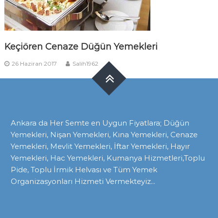
Keçiören Cenaze Düğün Yemekleri
26 Haziran 2017
Salih1962
Ankara da Her Semte en Uygun Fiyatlara; Düğün
Yemekleri, Nişan Yemekleri, Kına Yemekleri, Cenaze
Yemekleri, Mevlit Yemekleri, İftar Yemekleri, Hayır
Yemekleri, Hac Yemekleri, Kumanya Hizmetleri,Toplu
Pide, Toplu İrmik Helvası ve Tüm Yemek
Organizasyonları Hizmeti Vermekteyiz...