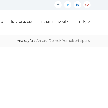
İnstagram
twitter
linkedin
google
plus
FA
İNSTAGRAM
HİZMETLERİMİZ
İLETİŞİM
Ana sayfa
»
Ankara Dernek Yemekleri siparişi