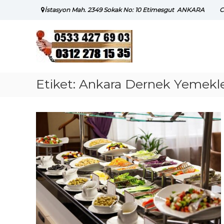
Skip
İstasyon Mah. 2349 Sokak No: 10 Etimesgut ANKARA
C
to
content
Etiket:
Ankara Dernek Yemekleri