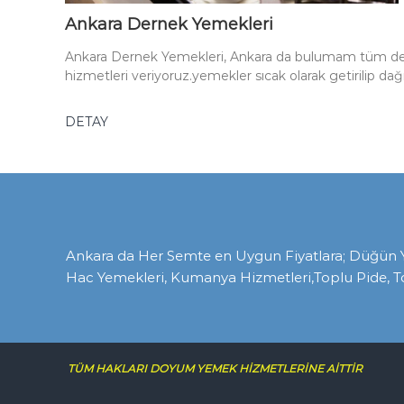
Ankara Dernek Yemekleri
Ankara Dernek Yemekleri, Ankara da bulumam tüm der
hizmetleri veriyoruz.yemekler sıcak olarak getirilip dağ
DETAY
Ankara da Her Semte en Uygun Fiyatlara; Düğün Yem
Hac Yemekleri, Kumanya Hizmetleri,Toplu Pide, T
TÜM HAKLARI DOYUM YEMEK HİZMETLERİNE AİTTİR