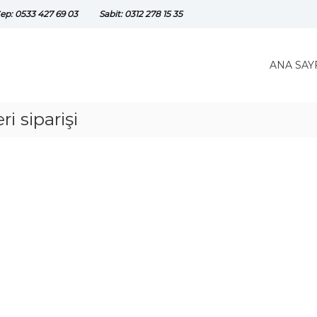
ep: 0533 427 69 03
Sabit: 0312 278 15 35
ANA SAY
 siparişi