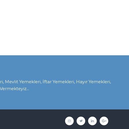
Mevlit Yemekleri, İftar Yemekleri, Hayır Yemekleri,
ermekteyiz...
İnstagram
twitter
linkedin
google