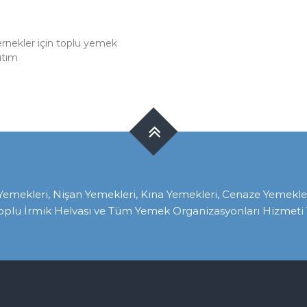
nekler için toplu yemek
ıtım
ekleri, Nişan Yemekleri, Kına Yemekleri, Cenaze Yemekleri, 
oplu İrmik Helvası ve Tüm Yemek Organizasyonları Hizmeti V