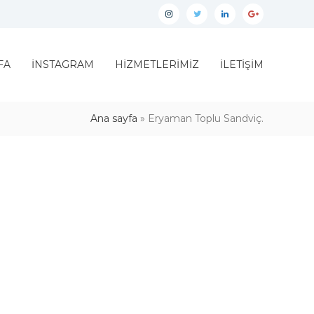
İnstagram
twitter
linkedin
google
plus
FA
İNSTAGRAM
HİZMETLERİMİZ
İLETİŞİM
Ana sayfa
»
Eryaman Toplu Sandviç.