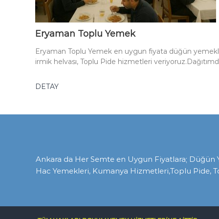
Eryaman Toplu Yemek
Eryaman Toplu Yemek en uygun fiyata düğün yemekler
irmik helvası, Toplu Pide hizmetleri veriyoruz.Dağıtım
DETAY
Ankara da Her Semte en Uygun Fiyatlara; Düğün Yem
Hac Yemekleri, Kumanya Hizmetleri,Toplu Pide, T