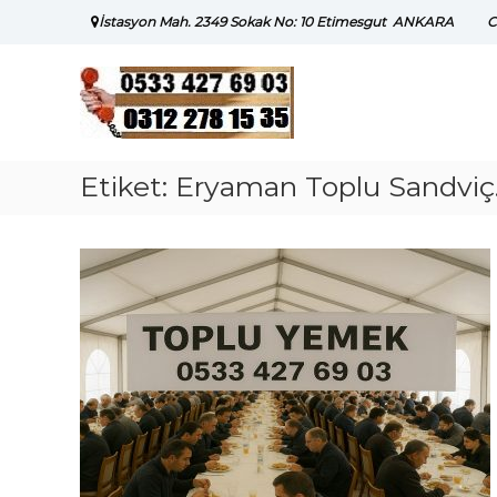
Skip
İstasyon Mah. 2349 Sokak No: 10 Etimesgut ANKARA
C
to
content
Etiket:
Eryaman Toplu Sandviç