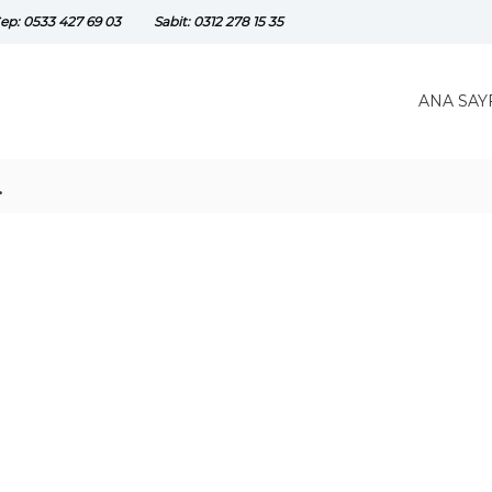
ep: 0533 427 69 03
Sabit: 0312 278 15 35
ANA SAY
.