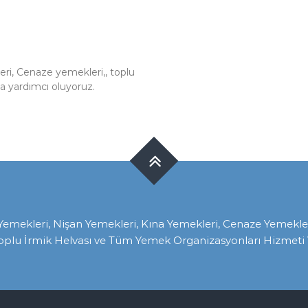
i, Cenaze yemekleri,, toplu
da yardımcı oluyoruz.
ekleri, Nişan Yemekleri, Kına Yemekleri, Cenaze Yemekleri, 
oplu İrmik Helvası ve Tüm Yemek Organizasyonları Hizmeti V