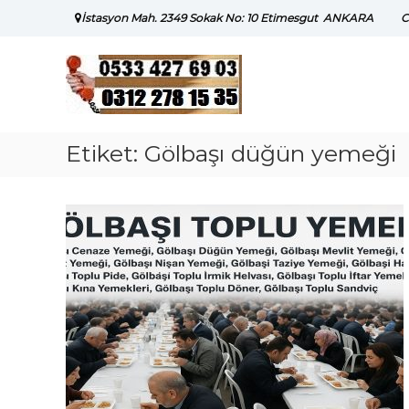
Skip
İstasyon Mah. 2349 Sokak No: 10 Etimesgut ANKARA
C
to
content
Etiket:
Gölbaşı düğün yemeği