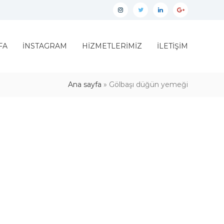
İnstagram
twitter
linkedin
google
plus
FA
İNSTAGRAM
HİZMETLERİMİZ
İLETİŞİM
Ana sayfa
»
Gölbaşı düğün yemeği