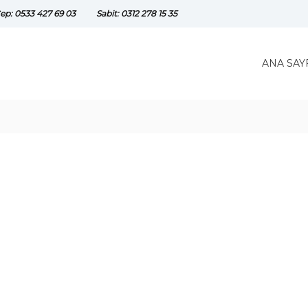
ep: 0533 427 69 03
Sabit: 0312 278 15 35
ANA SAY