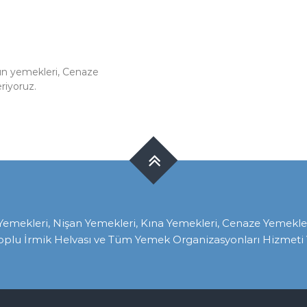
ün yemekleri, Cenaze
eriyoruz.
ekleri, Nişan Yemekleri, Kına Yemekleri, Cenaze Yemekleri, 
oplu İrmik Helvası ve Tüm Yemek Organizasyonları Hizmeti V