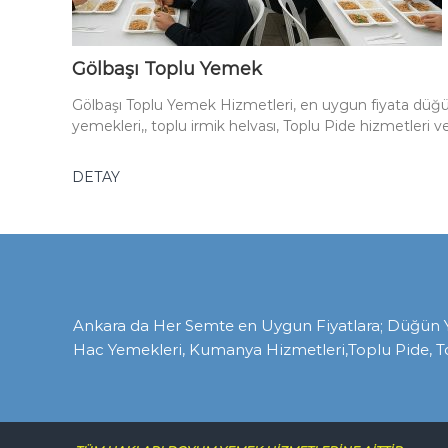
Gölbaşı Toplu Yemek
Gölbaşı Toplu Yemek Hizmetleri, en uygun fiyata düğ
yemekleri,, toplu irmik helvası, Toplu Pide hizmetleri v
DETAY
Ankara da Her Semte en Uygun Fiyatlara; Düğün Yem
Hac Yemekleri, Kumanya Hizmetleri,Toplu Pide, T