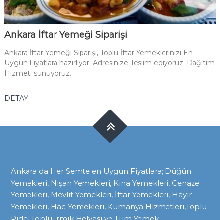
Ankara İftar Yemeği Siparişi
Ankara İftar Yemeği Siparişi, Toplu İftar Yemeklerinizi En
Uygun Fiyatlara hazırlıyor. Adresinize Teslim ediyoruz. Dağıtım
Hizmeti sunuyoruz..
DETAY
Ankara da Her Semte en Uygun Fiyatlara; Düğün
Yemekleri, Nişan Yemekleri, Kına Yemekleri, Cenaze
Yemekleri, Mevlit Yemekleri, İftar Yemekleri, Hayır
Yemekleri, Hac Yemekleri, Kumanya Hizmetleri,Toplu
Pide, Toplu İrmik Helvası ve Tüm Yemek