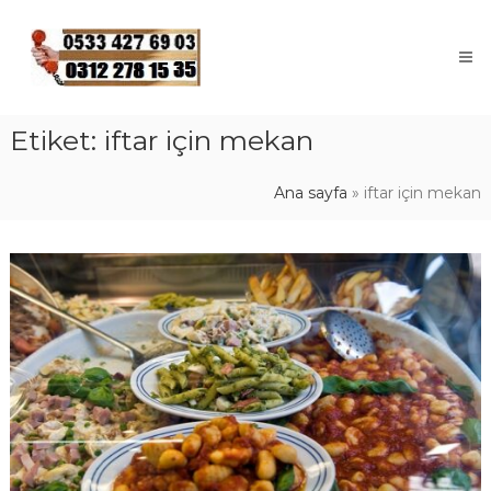
Skip
to
content
Etiket:
iftar için mekan
Ana sayfa
»
iftar için mekan