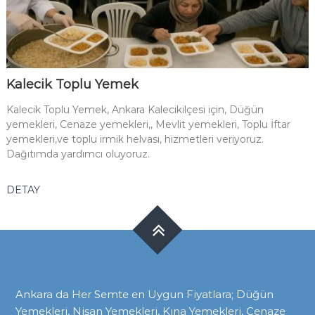
Kalecik Toplu Yemek
Kalecik Toplu Yemek, Ankara Kalecikilçesi için, Düğün
yemekleri, Cenaze yemekleri,, Mevlit yemekleri, Toplu İftar
yemekleri,ve toplu irmik helvası, hizmetleri veriyoruz.
Dağıtımda yardımcı oluyoruz.
DETAY
Ankara da Her Semte en Uygun Fiyatlara; Düğün
Yemekleri, Nişan Yemekleri, Kına Yemekleri, Cenaze