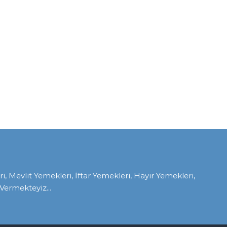
Mevlit Yemekleri, İftar Yemekleri, Hayır Yemekleri,
ermekteyiz...