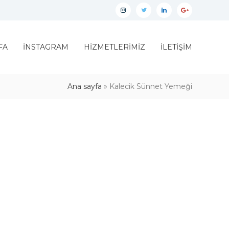
İnstagram
twitter
linkedin
google
plus
FA
İNSTAGRAM
HİZMETLERİMİZ
İLETİŞİM
Ana sayfa
»
Kalecik Sünnet Yemeği