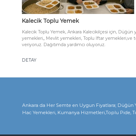
Kalecik Toplu Yemek
Kalecik Toplu Yemek, Ankara Kalecikilçesi için, Düğün
yemekleri,, Mevlit yemekleri, Toplu İftar yemekleri,ve t
veriyoruz. Dağıtımda yardımcı oluyoruz.
DETAY
Ankara da Her Semte en Uygun Fiyatlara; Düğün Yem
Hac Yemekleri, Kumanya Hizmetleri,Toplu Pide, T