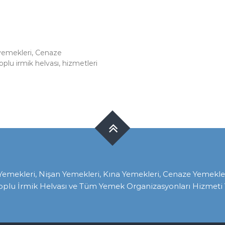
 yemekleri, Cenaze
oplu irmik helvası, hizmetleri
ekleri, Nişan Yemekleri, Kına Yemekleri, Cenaze Yemekleri, 
oplu İrmik Helvası ve Tüm Yemek Organizasyonları Hizmeti V