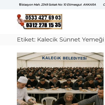
Skip
İstasyon Mah. 2349 Sokak No: 10 Etimesgut ANKARA
C
to
content
Etiket:
Kalecik Sünnet Yemeği