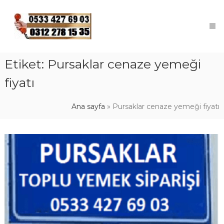
Skip
to
content
Etiket:
Pursaklar cenaze yemeği
fiyatı
Ana sayfa
»
Pursaklar cenaze yemeği fiyatı