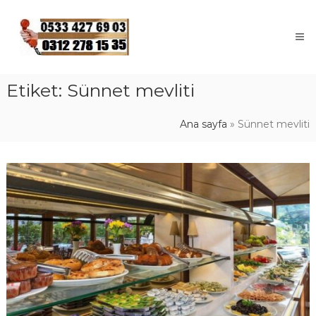
Skip
to
content
Etiket:
Sünnet mevliti
Ana sayfa
»
Sünnet mevliti