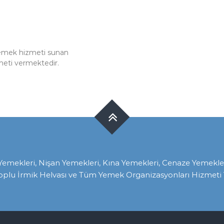
yemek hizmeti sunan
meti vermektedir.
ekleri, Nişan Yemekleri, Kına Yemekleri, Cenaze Yemekleri, 
oplu İrmik Helvası ve Tüm Yemek Organizasyonları Hizmeti V