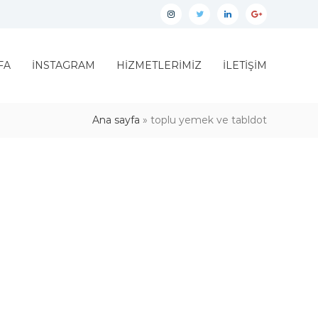
İnstagram
twitter
linkedin
google
plus
FA
İNSTAGRAM
HİZMETLERİMİZ
İLETİŞİM
Ana sayfa
»
toplu yemek ve tabldot