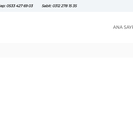
ep: 0533 427 69 03
Sabit: 0312 278 15 35
ANA SAY