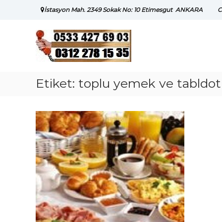
Skip
İstasyon Mah. 2349 Sokak No: 10 Etimesgut ANKARA
C
to
content
Etiket:
toplu yemek ve tabldot