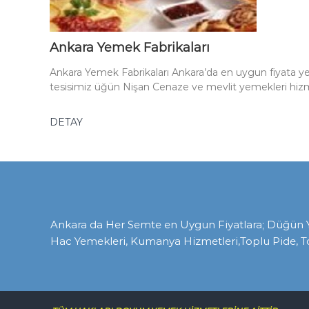
Ankara Yemek Fabrikaları
Ankara Yemek Fabrikaları Ankara’da en uygun fiyata 
tesisimiz üğün Nişan Cenaze ve mevlit yemekleri hiz
DETAY
Ankara da Her Semte en Uygun Fiyatlara; Düğün Yem
Hac Yemekleri, Kumanya Hizmetleri,Toplu Pide, T