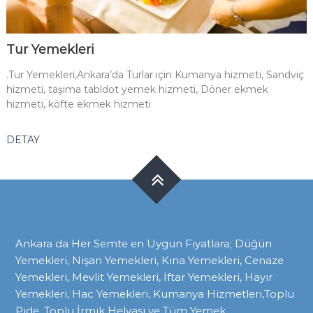
Tur Yemekleri
.Tur Yemekleri,Ankara’da Turlar için Kumanya hizmeti, Sandviç
hizmeti, taşıma tabldot yemek hizmeti, Döner ekmek
hizmeti, köfte ekmek hizmeti
DETAY
Ankara da Her Semte en Uygun Fiyatlara; Düğün
Yemekleri, Nişan Yemekleri, Kına Yemekleri, Cenaze
Yemekleri, Mevlit Yemekleri, İftar Yemekleri, Hayır
Yemekleri, Hac Yemekleri, Kumanya Hizmetleri,Toplu
Pide, Toplu İrmik Helvası ve Tüm Yemek