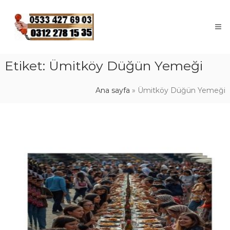
Skip
to
content
Etiket:
Ümitköy Düğün Yemeği
Ana sayfa
»
Ümitköy Düğün Yemeği