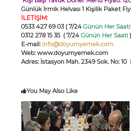
Kişi Başı Tavuk Döner Menü Fiyatı: 12
Günlük İrmik Helvası 1 Kişilik Paket Fi
İLETİŞİM:
0533 427 69 03 ( 7/24
Günün Her Saati
0312 278 15 35
( 7/24
Günün Her Saati
E
-mail:
info@doyumyemek.com
Web: www.doyumyemek.com
Adres: İstasyon Mah. 2349 Sok.
No: 10
You May Also Like