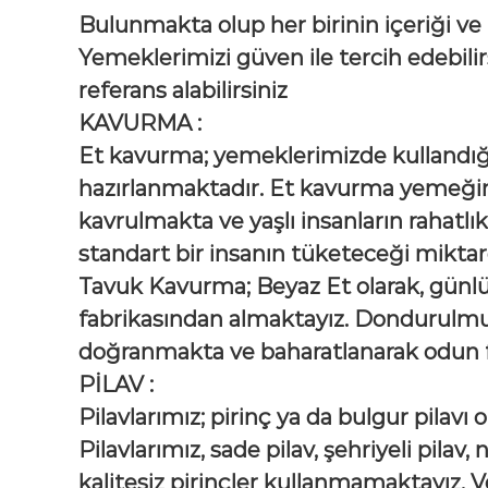
Bulunmakta olup her birinin içeriği ve
Yemeklerimizi güven ile tercih edebilirs
referans alabilirsiniz
KAVURMA :
Et kavurma; yemeklerimizde kullandığımı
hazırlanmaktadır. Et kavurma yemeğimiz
kavrulmakta ve yaşlı insanların rahat
standart bir insanın tüketeceği miktar
Tavuk Kavurma; Beyaz Et olarak, günl
fabrikasından almaktayız. Dondurulmuş
doğranmakta ve baharatlanarak odun f
PİLAV :
Pilavlarımız; pirinç ya da bulgur pilavı
Pilavlarımız, sade pilav, şehriyeli pilav
kalitesiz pirinçler kullanmamaktayız. 