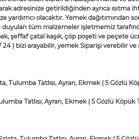
rak adresinize getirildiğinden ayrıca ısıtma i
ize yardımcı olacaktır. Yemek dağıtımından son
ç duyulan tüm malzemeler işletmemiz tarafında
ak, şeffaf çatal kaşık, çöp poşeti ve peçete ücr
/ 24 ) bizi arayabilir, yemek Siparişi verebilir 
ata, Tulumba Tatlısı, Ayran, Ekmek
( 5 Gözlü Kö
 Tulumba Tatlısı, Ayran, Ekmek
( 5 Gözlü Köpük 
Salata, Tulumba Tatlısı, Ayran, Ekmek
( 5 Gözl