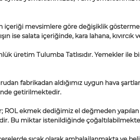
ın içeriği mevsimlere göre değişiklik göstermek
ın ise salata içeriğinde, kara lahana, kıvırcık
ünlük üretim Tulumba Tatlısıdır. Yemekler ile bir
rudan fabrikadan aldığımız uygun hava şartları
linde getirilmektedir.
ler; ROL ekmek dediğimiz el değmeden yapıla
dir. Bu miktar istenildiğinde çoğaltılabilmekt
ncerelerde sıcak olarak ambalajlanmakta ve beli