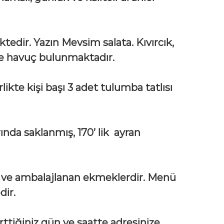
tedir. Yazın Mevsim salata. Kıvırcık,
 ve havuç bulunmaktadır.
likte kişi başı 3 adet tulumba tatlısı
nda saklanmış, 170’ lik ayran
n ve ambalajlanan ekmeklerdir. Menü
edir.
rttiğiniz gün ve saatte adresinize