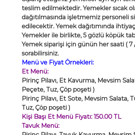
teslim edilmektedir. Yemekler sıcak ola
dağıtılmasında işletmemiz personeli s
edilecektir. Yemek dağıtımında ihtiya
Yemekler ile birlikte, 5 gözlü köpük tab
Yemek siparişi için günün her saati ( 7 
sorabilirsiniz.
Menü ve Fiyat Örnekleri:
Et Menü:
Pirinç Pilavı, Et Kavurma, Mevsim Sal
Peçete, Tuz, Çöp poşeti )
Pirinç Pilavı, Et Sote, Mevsim Salata,
Tuz, Çöp poşeti )
Kişi Başı Et Menü Fiyatı: 150.00 TL
Tavuk Menü:
Pirinç Pilavı, Tavuk Kavurma, Mevsim 