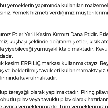
 bu yemeklerin yapımında kullanılan malzemeler
iniz. Y
emek hizmeti verdiğimiz müşterilerimiz
z Etler Yerli Kesim Kırmızı Dana Etidir. Etler
; kuşbaşı şeklinde doğranmış etler, kısık ateş
lıkla yiyebileceği yumuşaklıkta olmaktadır. K
dadır.
ük kesim ERPİLİÇ markası kullanmaktayız. Bey
 ve bekletilmiş tavuk eti kullanmamaktayız. 
ırınında kavrulmaktadır.
 olup tereyağlı olarak yapılmaktadır. Pirinç pila
, nohutlu pilav veya tavuklu pilav olarak hazırla
Ve ayrıca yemeklerimizde;
Tüm yemeklerimiz mar