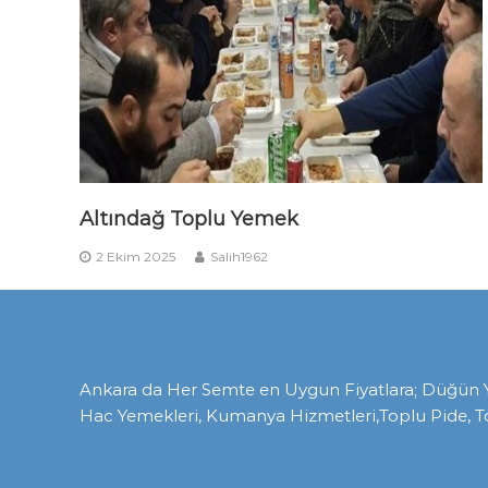
Altındağ Toplu Yemek
2 Ekim 2025
Salih1962
Ankara da Her Semte en Uygun Fiyatlara; Düğün Yem
Hac Yemekleri, Kumanya Hizmetleri,Toplu Pide, T