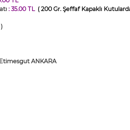
0.00 TL
yatı
: 35.00 TL
( 200 Gr. Şeffaf Kapaklı Kutulard
)
)
 Etimesgut ANKARA