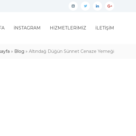
İnstagram
twitter
linkedin
google
plus
FA
İNSTAGRAM
HİZMETLERİMİZ
İLETİŞİM
sayfa
»
Blog
»
Altındağ Düğün Sünnet Cenaze Yemeği