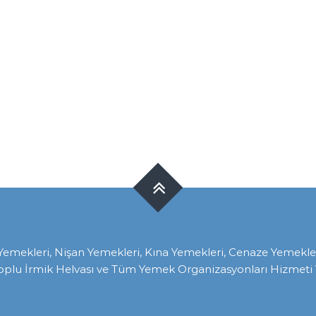
ekleri, Nişan Yemekleri, Kına Yemekleri, Cenaze Yemekleri, 
oplu İrmik Helvası ve Tüm Yemek Organizasyonları Hizmeti V