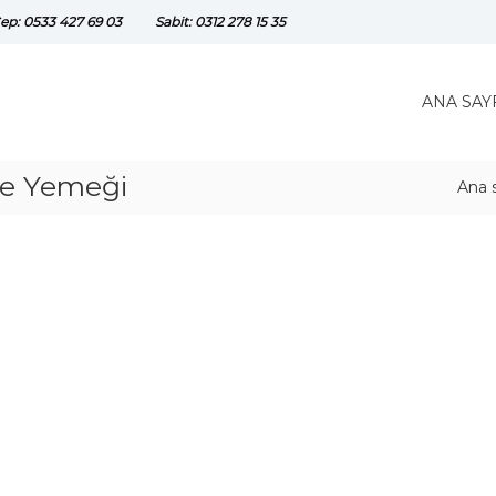
ep: 0533 427 69 03
Sabit: 0312 278 15 35
ANA SAY
ze Yemeği
Ana 