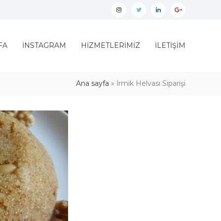
İnstagram
twitter
linkedin
google
plus
FA
İNSTAGRAM
HİZMETLERİMİZ
İLETİŞİM
Ana sayfa
»
İrmik Helvası Siparişi