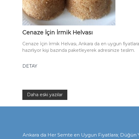
Cenaze İçin İrmik Helvası
Cenaze İçin İrmik Helvası, Ankara da en uygun fiyatlara
hazırlıyor kişi bazında paketleyerek adresinize teslim.
DETAY
Yazı
Daha eski yazılar
gezinmesi
Ankara da Her Semte en Uygun Fiyatlara; Düğün Yem