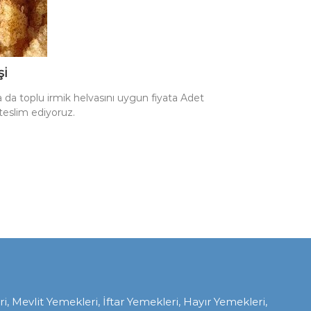
şi
ra da toplu irmik helvasını uygun fiyata Adet
teslim ediyoruz.
Mevlit Yemekleri, İftar Yemekleri, Hayır Yemekleri,