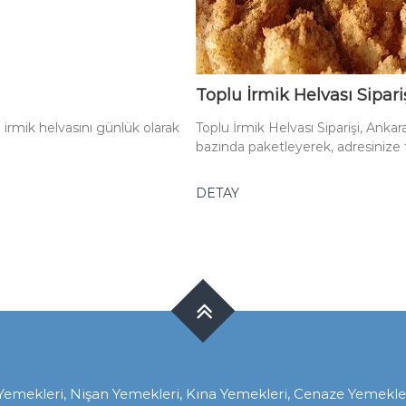
Toplu İrmik Helvası Sipari
 irmik helvasını günlük olarak
Toplu İrmik Helvası Siparişi, Anka
bazında paketleyerek, adresinize 
DETAY
ekleri, Nişan Yemekleri, Kına Yemekleri, Cenaze Yemekleri, 