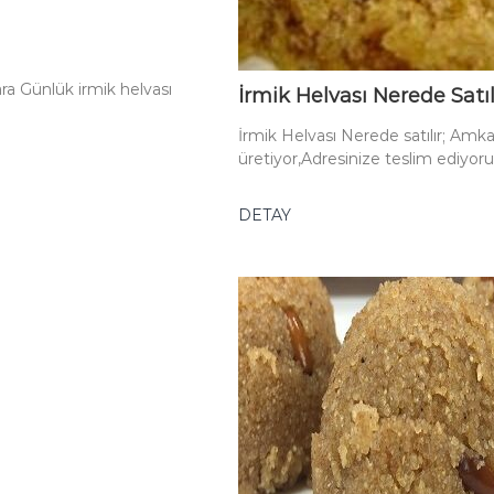
ara Günlük irmik helvası
İrmik Helvası Nerede Satıl
.
İrmik Helvası Nerede satılır; Amk
üretiyor,Adresinize teslim ediyor
DETAY