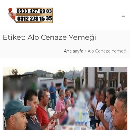
Skip
to
content
Etiket:
Alo Cenaze Yemeği
Ana sayfa
»
Alo Cenaze Yemeği