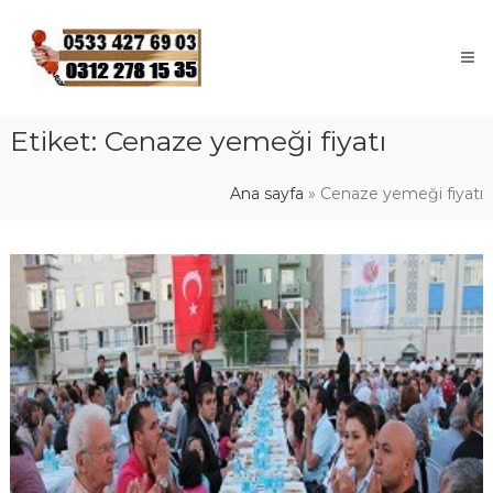
Skip
to
content
Etiket:
Cenaze yemeği fiyatı
Ana sayfa
»
Cenaze yemeği fiyatı