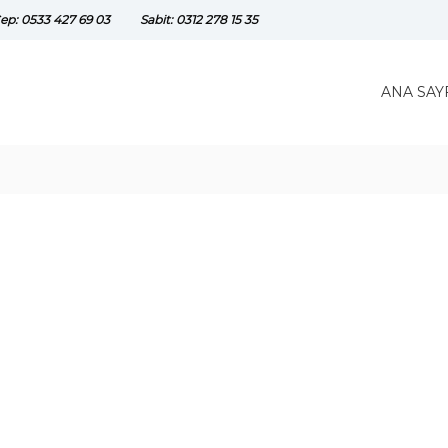
ep: 0533 427 69 03
Sabit: 0312 278 15 35
ANA SAY