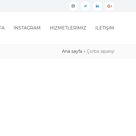
İnstagram
twitter
linkedin
google
plus
FA
İNSTAGRAM
HİZMETLERİMİZ
İLETİŞİM
Ana sayfa
»
Çorba siparişi