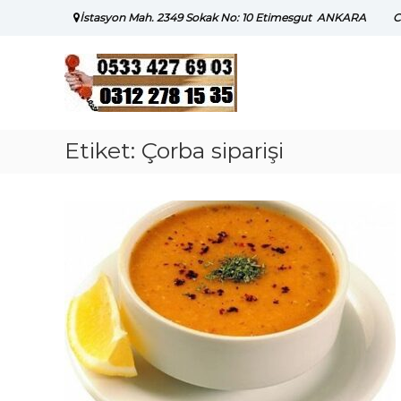
Skip
İstasyon Mah. 2349 Sokak No: 10 Etimesgut ANKARA
C
to
content
Etiket:
Çorba siparişi