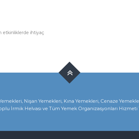
 etkinliklerde ihtiyaç
ekleri, Nişan Yemekleri, Kına Yemekleri, Cenaze Yemekleri, 
oplu İrmik Helvası ve Tüm Yemek Organizasyonları Hizmeti V