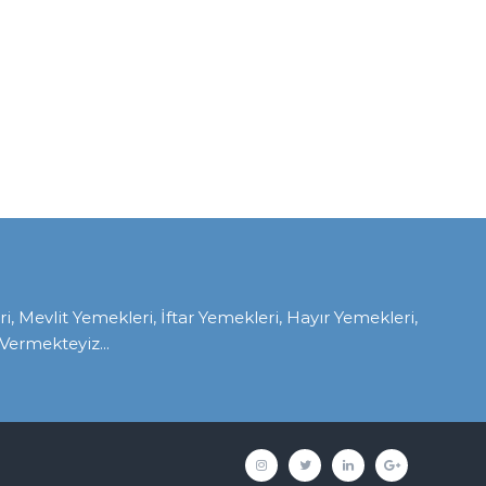
Mevlit Yemekleri, İftar Yemekleri, Hayır Yemekleri,
ermekteyiz...
İnstagram
twitter
linkedin
google