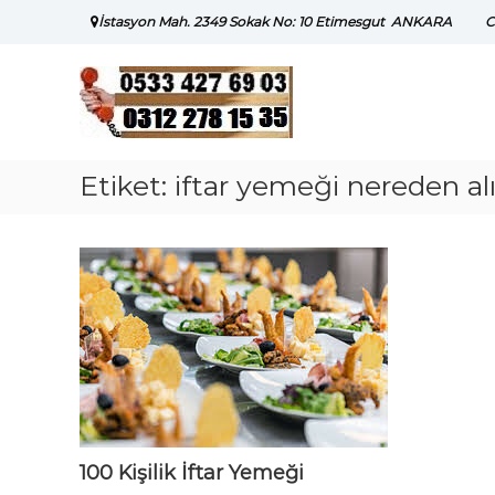
Skip
İstasyon Mah. 2349 Sokak No: 10 Etimesgut ANKARA
C
to
content
Etiket:
iftar yemeği nereden alı
100 Kişilik İftar Yemeği