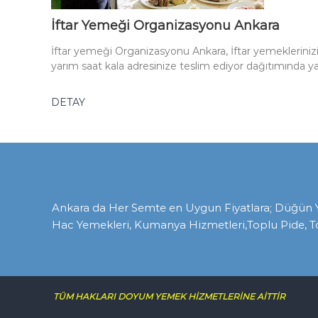
İftar Yemeği Organizasyonu Ankara
İftar yemeği Organizasyonu Ankara, İftar yemeklerinizi ö
yarım saat kala adresinize teslim ediyor dağıtımında y
DETAY
Ankara da Her Semte en Uygun Fiyatlara; Düğün Yem
Hac Yemekleri, Kumanya Hizmetleri,Toplu Pide, T
TÜM HAKLARI DOYUM YEMEK HİZMETLERİNE AİTTİR