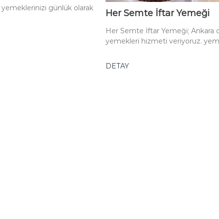
ar yemeklerinizi günlük olarak
Her Semte İftar Yemeği
Her Semte İftar Yemeği; Ankara da
yemekleri hizmeti veriyoruz. yemekl
DETAY