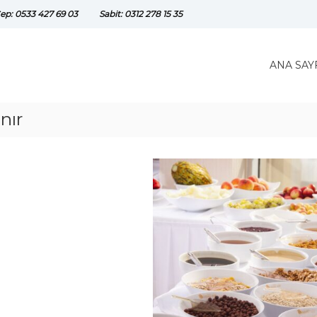
ep: 0533 427 69 03
Sabit: 0312 278 15 35
ANA SAY
nır