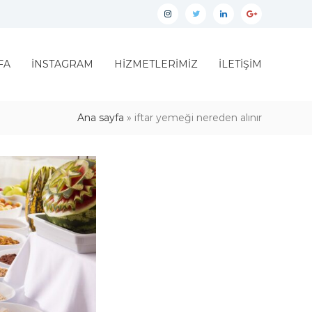
İnstagram
twitter
linkedin
google
plus
FA
İNSTAGRAM
HİZMETLERİMİZ
İLETİŞİM
Ana sayfa
»
iftar yemeği nereden alınır