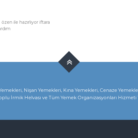
zen ile hazırlıyor iftara
ardım
ekleri, Nişan Yemekleri, Kına Yemekleri, Cenaze Yemekleri, 
oplu İrmik Helvası ve Tüm Yemek Organizasyonları Hizmeti V