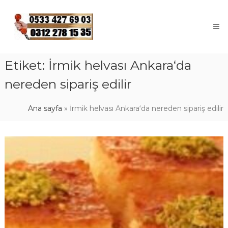
Skip
to
content
Etiket:
İrmik helvası Ankara‘da
nereden sipariş edilir
Ana sayfa
»
İrmik helvası Ankara‘da nereden sipariş edilir